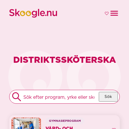
DISTRIKTSSKÖTERSKA
HITTA
Sök
DITT
GYMNASIUM
GYMNASIEPROGRAM
VÅRD- OCH