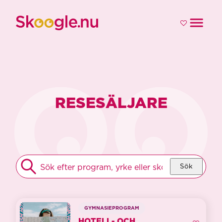
RESESÄLJARE
HITTA
Sök
DITT
GYMNASIUM
GYMNASIEPROGRAM
HOTELL- OCH